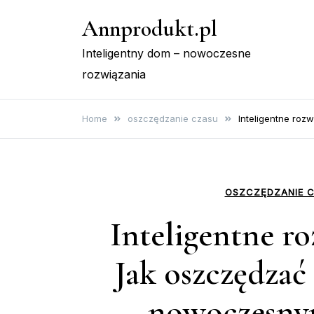
Skip
Annprodukt.pl
to
content
Inteligentny dom – nowoczesne
rozwiązania
Home
oszczędzanie czasu
Inteligentne roz
OSZCZĘDZANIE 
Inteligentne r
Jak oszczędzać 
nowoczesny