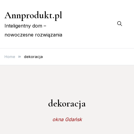
Skip
Annprodukt.pl
to
content
Inteligentny dom –
nowoczesne rozwiązania
Home
dekoracja
dekoracja
okna Gdańsk